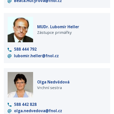
Beata.Hutyrova@fnol.cz
MUDr. Lubomír Heller
Zástupce primářky
588 444 792
lubomir.heller@fnol.cz
Olga Nedvědová
Vrchní sestra
588 442 828
olga.nedvedova@fnol.cz