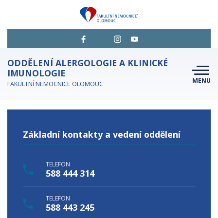
ODDĚLENÍ ALERGOLOGIE A KLINICKÉ
IMUNOLOGIE
MENU
FAKULTNÍ NEMOCNICE OLOMOUC
O NÁS
PRO PACIENTY
Základní kontakty a vedení oddělení
JAK SE OBJEDNAT
PERSONÁL A KONTAKTY
TELEFON
588 444 314
KDE NÁS NAJDETE
TELEFON
588 443 245