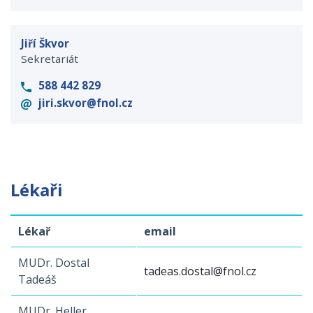
Jiří Škvor
Sekretariát
588 442 829
jiri.skvor@fnol.cz
Lékaři
Lékař
email
MUDr. Dostal
tadeas.dostal@fnol.cz
Tadeáš
MUDr. Heller