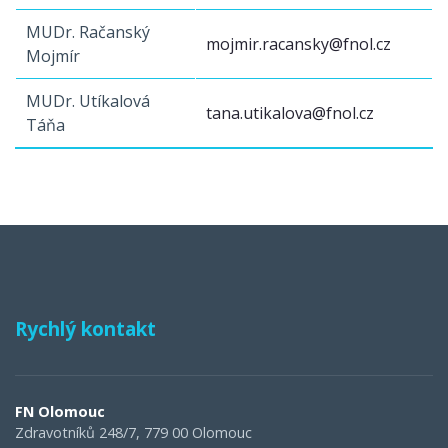
MUDr. Račanský
mojmir.racansky@fnol.cz
Mojmír
MUDr. Utíkalová
tana.utikalova@fnol.cz
Táňa
Rychlý kontakt
FN Olomouc
Zdravotníků 248/7, 779 00 Olomouc