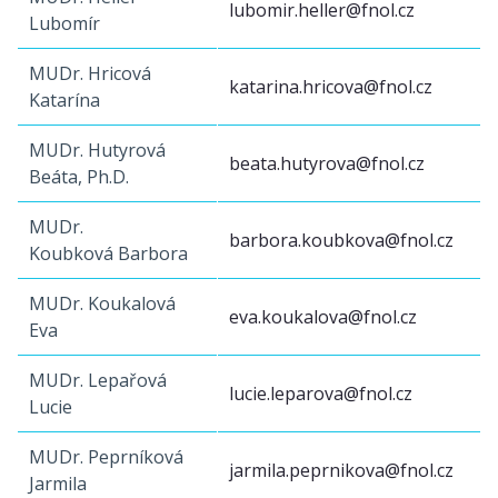
lubomir.heller@fnol.cz
Lubomír
MUDr. Hricová
katarina.hricova@fnol.cz
Katarína
MUDr. Hutyrová
beata.hutyrova@fnol.cz
Beáta, Ph.D.
MUDr.
barbora.koubkova@fnol.cz
Koubková Barbora
MUDr. Koukalová
eva.koukalova@fnol.cz
Eva
MUDr. Lepařová
lucie.leparova@fnol.cz
Lucie
MUDr. Peprníková
jarmila.peprnikova@fnol.cz
Jarmila